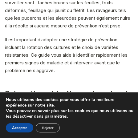
surveiller sont : taches brunes sur les feuilles, fruits
déformés, feuillage qui jaunit ou flétrit. Les ravageurs tels
que les pucerons et les aleurodes peuvent également nuire
à la récolte si aucune mesure de prévention n’est prise.
Il est important d’adopter une stratégie de prévention,
incluant la rotation des cultures et le choix de variétés
résistantes. Ce guide vous aide à identifier rapidement les
premiers signes de maladie et à intervenir avant que le
problème ne s’aggrave.
Prévention et traitements naturels
Nous utilisons des cookies pour vous offrir la meilleure
contre les ravageurs
expérience sur notre site.
Vous pouvez en savoir plus sur les cookies que nous utilisons ou
les désactiver dans
paramètres
.
Pour limiter l’apparition de maladies et de ravageurs sur les
tomates, il existe des solutions naturelles efficaces. Voici
Accepter
Rejeter
quelques exemples de symptômes et de traitements à